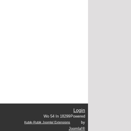
Login
Wo 54 In 18299
Powered
by
Kubik-Rubik Joomla! Extensions
Joomla!®