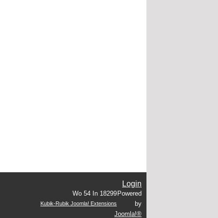
Login
Wo 54 In 18299
Powered
by
Kubik-Rubik Joomla! Extensions
Joomla!®